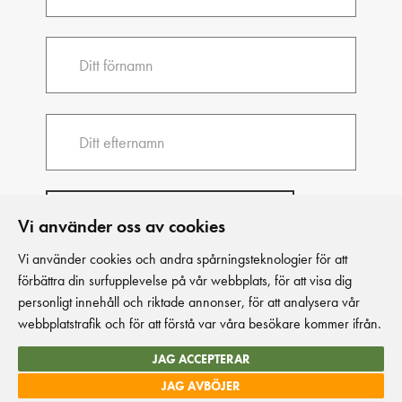
Vi använder oss av cookies
Vi använder cookies och andra spårningsteknologier för att
förbättra din surfupplevelse på vår webbplats, för att visa dig
personligt innehåll och riktade annonser, för att analysera vår
webbplatstrafik och för att förstå var våra besökare kommer ifrån.
JAG ACCEPTERAR
© Kakelspecialisten 2026
JAG AVBÖJER
This site is protected by reCAPTCHA and the Google
Privacy Policy
and
Terms
of Service
apply.