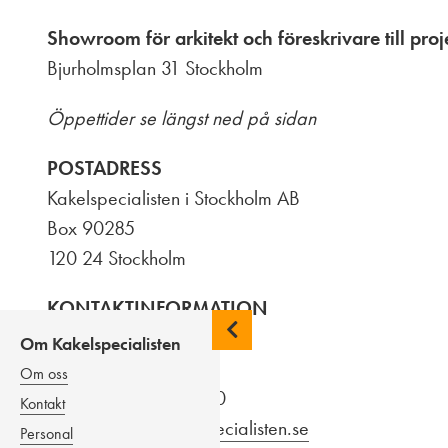
Showroom för arkitekt och föreskrivare till proj
Bjurholmsplan 31 Stockholm
Öppettider se längst ned på sidan
POSTADRESS
Kakelspecialisten i Stockholm AB
Box 90285
120 24 Stockholm
KONTAKTINFORMATION
Om Kakelspecialisten
Butiken
Om oss
Telefon: 08-686 93 60
Kontakt
E-post:
butik@kakelspecialisten.se
Personal