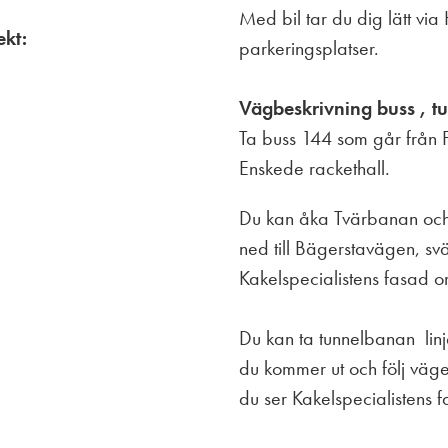
Med bil tar du dig lätt vi
ekt:
parkeringsplatser.
Vägbeskrivning buss , t
Ta buss 144 som går från F
Enskede rackethall.
Du kan åka Tvärbanan och 
ned till Bägerstavägen, svä
Kakelspecialistens fasad om 
Du kan ta tunnelbanan linje
du kommer ut och följ väge
du ser Kakelspecialistens fa