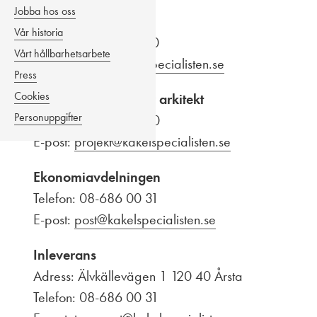
Jobba hos oss
Proffscenter
Vår historia
Telefon: 08-686 93 70
Vårt hållbarhetsarbete
E-post:
proffs@kakelspecialisten.se
Press
Cookies
Projektavdelning för arkitekt
Personuppgifter
Telefon: 08-686 93 80
E-post:
projekt@kakelspecialisten.se
Ekonomiavdelningen
Telefon: 08-686 00 31
E-post:
post@kakelspecialisten.se
Inleverans
Adress: Älvkällevägen 1 120 40 Årsta
Telefon: 08-686 00 31